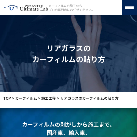
カーフィルムの施工なら
プロの専門店にお任せください。
カーフィルム
リアガラスの
フロントガラス断熱フィルム
車種別料金表
カーフィルムの貼り方
施工店舗一覧
カーフィルムの種類
施工工程
よくある質問
会社案内
お問い合わせ
サイトマップ
TOP
>
カーフィルム
>
施工工程
>
リアガラスのカーフィルムの貼り方
050-1721-5070
カーフィルムの剥がしから施工まで、
受付時間 10:00〜19:00（不定休）
国産車、輸入車、