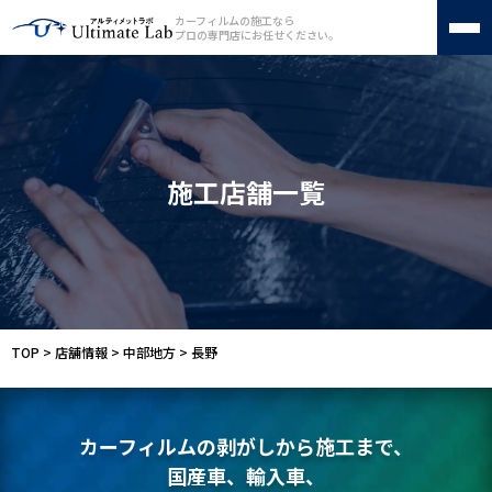
カーフィルムの施工なら
プロの専門店にお任せください。
カーフィルム
フロントガラス断熱フィルム
施工店舗一覧
車種別料金表
施工店舗一覧
カーフィルムの種類
施工工程
よくある質問
会社案内
お問い合わせ
サイトマップ
TOP
>
店舗情報
>
中部地方
>
長野
050-1721-5070
カーフィルムの剥がしから施工まで、
受付時間 10:00〜19:00（不定休）
国産車、輸入車、