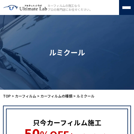
カーフィルムの施工なら
プロの専門店にお任せください。
カーフィルム
フロントガラス断熱フィルム
ルミクール
車種別料金表
施工店舗一覧
カーフィルムの種類
施工工程
よくある質問
会社案内
お問い合わせ
サイトマップ
TOP
>
カーフィルム
>
カーフィルムの種類
>
ルミクール
050-1721-5070
只今カーフィルム施工
受付時間 10:00〜19:00（不定休）
50