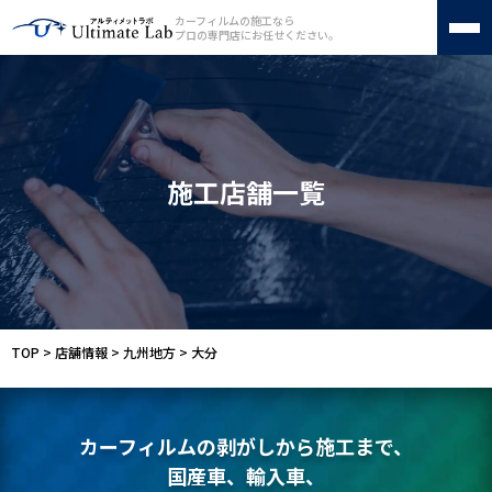
カーフィルムの施工なら
プロの専門店にお任せください。
カーフィルム
フロントガラス断熱フィルム
施工店舗一覧
車種別料金表
施工店舗一覧
カーフィルムの種類
施工工程
よくある質問
会社案内
お問い合わせ
サイトマップ
TOP
>
店舗情報
>
九州地方
>
大分
050-1721-5070
カーフィルムの剥がしから施工まで、
受付時間 10:00〜19:00（不定休）
国産車、輸入車、